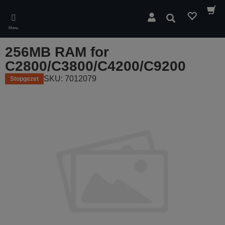
Skip
to
Zoeken
main
Menu
content
256MB RAM for
C2800/C3800/C4200/C9200
SKU: 7012079
Stopgezet