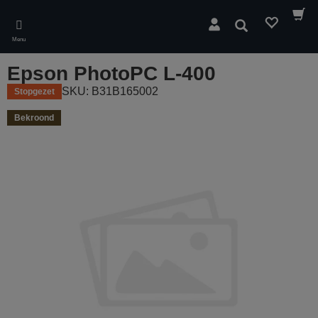
Skip
to
Zoeken
main
Menu
content
Epson PhotoPC L-400
SKU: B31B165002
Stopgezet
Bekroond