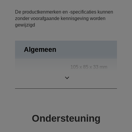
De productkenmerken en -specificaties kunnen
zonder voorafgaande kennisgeving worden
gewijzigd
Algemeen
105‎ x 85 x 33 mm
Afmetingen
(breedte x diepte
x hoogte)
Ondersteuning