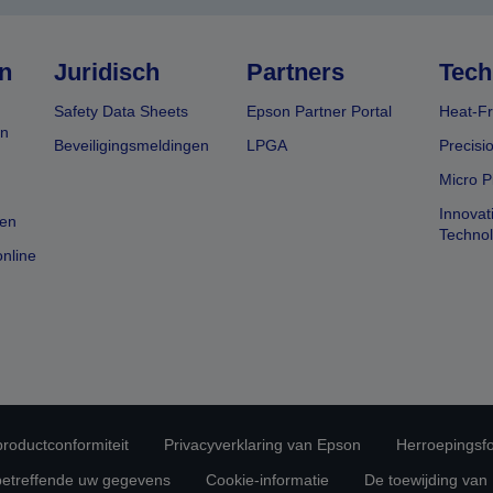
n
Juridisch
Partners
Tech
Safety Data Sheets
Epson Partner Portal
Heat-Fr
en
Beveiligingsmeldingen
LPGA
Precisi
Micro P
Innovat
en
Techno
nline
 productconformiteit
Privacyverklaring van Epson
Herroepingsfo
betreffende uw gegevens
Cookie-informatie
De toewijding van