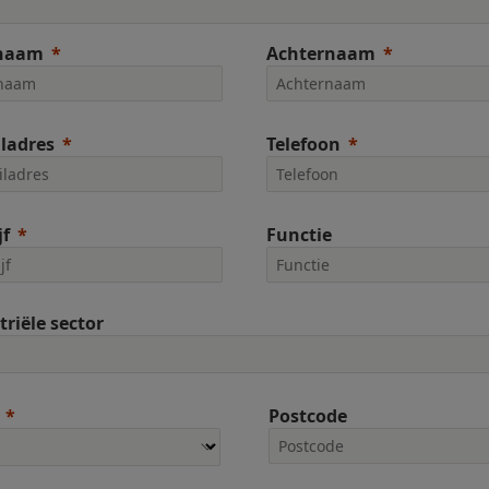
naam
Achternaam
ladres
Telefoon
jf
Functie
triële sector
Postcode