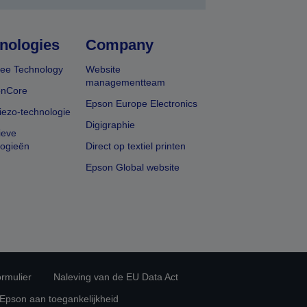
nologies
Company
ee Technology
Website
managementteam
onCore
Epson Europe Electronics
iezo-technologie
Digigraphie
ieve
logieën
Direct op textiel printen
Epson Global website
rmulier
Naleving van de EU Data Act
 Epson aan toegankelijkheid