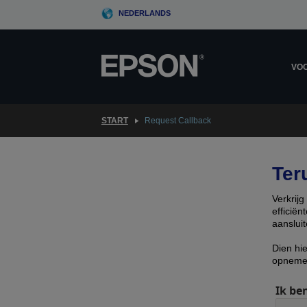
Skip
NEDERLANDS
to
main
content
VOO
START
Request Callback
Ter
Verkrij
efficië
aansluit
Dien hi
opneme
Ik ben