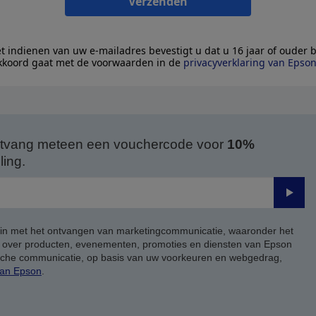
Verzenden
t indienen van uw e-mailadres bevestigt u dat u 16 jaar of ouder 
kkoord gaat met de voorwaarden in de
privacyverklaring van Epso
 ontvang meteen een vouchercode voor
10%
ing.
Verze
 in met het ontvangen van marketingcommunicatie, waaronder het
, over producten, evenementen, promoties en diensten van Epson
ische communicatie, op basis van uw voorkeuren en webgedrag,
van Epson
.