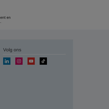
bent en
n
.
Volg ons
nden