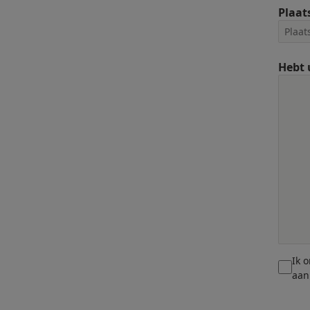
Plaat
Hebt 
Ik 
aan