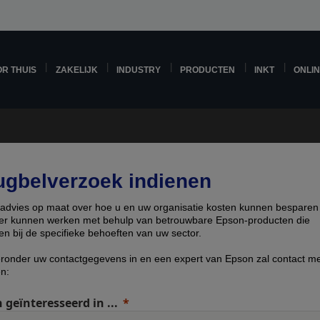
R THUIS
ZAKELIJK
INDUSTRY
PRODUCTEN
INKT
ONLI
ugbelverzoek indienen
g advies op maat over hoe u en uw organisatie kosten kunnen besparen
nter kunnen werken met behulp van betrouwbare Epson-producten die
en bij de specifieke behoeften van uw sector.
eronder uw contactgegevens in en een expert van Epson zal contact me
n:
 geïnteresseerd in ...