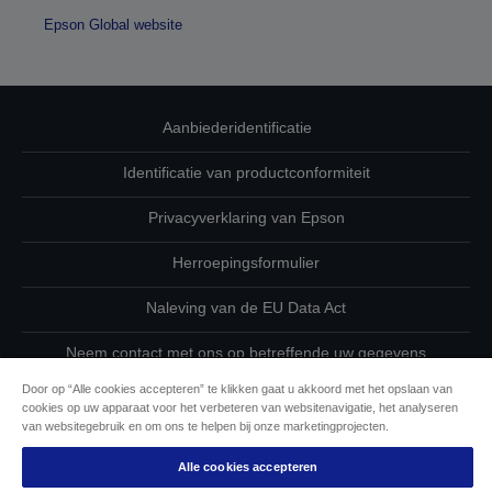
Epson Global website
Aanbiederidentificatie
Identificatie van productconformiteit
Privacyverklaring van Epson
Herroepingsformulier
Naleving van de EU Data Act
Neem contact met ons op betreffende uw gegevens
Door op “Alle cookies accepteren” te klikken gaat u akkoord met het opslaan van
Cookie-informatie
cookies op uw apparaat voor het verbeteren van websitenavigatie, het analyseren
van websitegebruik en om ons te helpen bij onze marketingprojecten.
De toewijding van Epson aan toegankelijkheid
Alle cookies accepteren