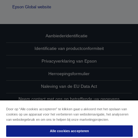
Epson Global website
Aanbiederidentificatie
Identificatie van productconformiteit
Privacyverklaring van Epson
Herroepingsformulier
Naleving van de EU Data Act
Neem contact met ons op betreffende uw gegevens
Door op “Alle cookies accepteren” te klikken gaat u akkoord met het opslaan van
Cookie-informatie
cookies op uw apparaat voor het verbeteren van websitenavigatie, het analyseren
van websitegebruik en om ons te helpen bij onze marketingprojecten.
De toewijding van Epson aan toegankelijkheid
Alle cookies accepteren