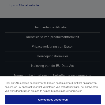
Epson Global website
Aanbiederidentificatie
Identificatie van productconformiteit
Privacyverklaring van Epson
Herroepingsformulier
Naleving van de EU Data Act
Neem contact met ons op betreffende uw gegevens
Door op “Alle cookies accepteren” te klikken gaat u akkoord met het opslaan van
Cookie-informatie
cookies op uw apparaat voor het verbeteren van websitenavigatie, het analyseren
van websitegebruik en om ons te helpen bij onze marketingprojecten.
De toewijding van Epson aan toegankelijkheid
Alle cookies accepteren