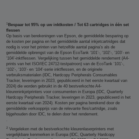
1
Bespaar tot 95% op uw inktkosten / Tot 63 cartridges in één set
flessen
Op basis van berekeningen van Epson, de gemiddelde besparing op
de kosten per pagina en het gemiddelde aantal inkjetcartridges dat
nodig is voor het printen van hetzelfde aantal pagina’s als de
gemiddelde opbrengst van de Epson EcoTank ‘101’-, ‘102’-, ‘103’- en
‘104’-inktflessen. Vergelijking tussen het gemiddelde rendement (A4-
prints van het ISO/IEC 24712-testpatroon) van de EcoTank ‘101’-,
‘102’-, ‘103’- en ‘104’-serie inktflessen, en de originele
verbruiksmaterialen (IDC, Hardcopy Peripherals Consumables
Tracker, leveringen in 2023, gepubliceerd in het eerste kwartaal van
2024) die worden gebruikt in de 40 bestverkochte A4-
kleureninkjetprinters voor consumenten in Europa (IDC, Quarterly
Hardcopy Peripherals Tracker, leveringen in 2023, gepubliceerd in het
eerste kwartaal van 2024). Kosten per pagina berekend door de
gemiddelde verkoopprijs van de relevante fles/cartridge, zoals
bijgehouden door IDC, te delen door het rendement.
.
2
Vergeleken met de bestverkochte kleurenlaserprinters met
vergelijkbare kenmerken in Europa (IDC, Quarterly Hardcopy