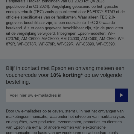
Peripherals Tracker, zendingen van Q1 2023 tot Q4 2023,
gepubliceerd in Q1 2024). Vergelijking gebaseerd op het typische
energieverbruik (TEC) zoals gepubliceerd door ENERGY STAR of de
officiële specificaties van de fabrikanten. Waar alleen TEC 2.0-
gegevens beschikbaar zijn, is een equivalente TEC 3.0-waarde
berekend. Als er geen gegevens beschikbaar zijn, zijn de producten
uit de vergelijking verwijderd. Inbegrepen Epson-modellen: WF-
C20750, AM-C6000, AMC5000, AM-C4000, AM-C400, AM-C550, WF-
879R, WF-C878R, WF-579R, WF-529R, WF-C5890, WF-C5390.
Blijf in contact met Epson en ontvang meteen een
vouchercode voor
10% korting*
op uw volgende
bestelling.
Verze
Door uw e-mailadres op te geven, stemt u in met het ontvangen van
marketingcommunicatie, waaronder het uitvoeren van marktanalyses
en enquêtes, over producten, evenementen, promoties en diensten
van Epson via e-mail of andere vormen van elektronische
communicatie, op basis van uw voorkeuren en webgedrag, zoals