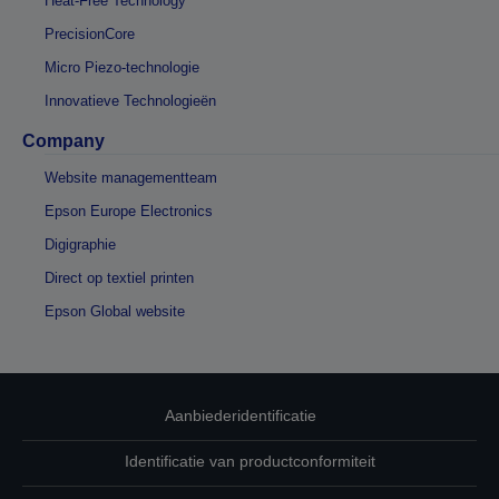
Heat-Free Technology
PrecisionCore
Micro Piezo-technologie
Innovatieve Technologieën
Company
Website managementteam
Epson Europe Electronics
Digigraphie
Direct op textiel printen
Epson Global website
Aanbiederidentificatie
Identificatie van productconformiteit