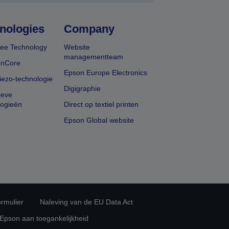
nologies
Company
ee Technology
Website
managementteam
onCore
Epson Europe Electronics
iezo-technologie
Digigraphie
ieve
logieën
Direct op textiel printen
Epson Global website
rmulier
Naleving van de EU Data Act
 Epson aan toegankelijkheid