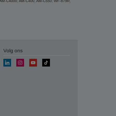
00, AM-C4000, AM-C400, AM-C550, WF-879R,
Volg ons
nden