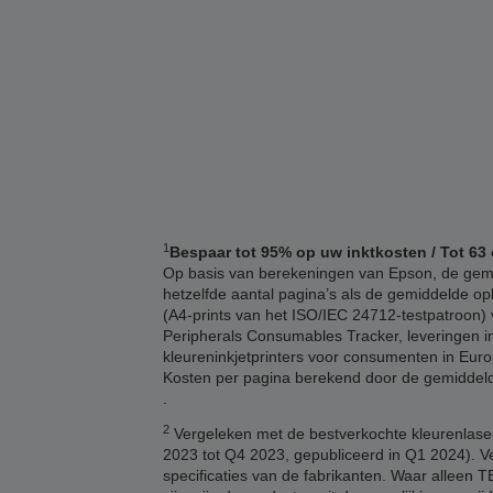
1
Bespaar tot 95% op uw inktkosten / Tot 63 
Op basis van berekeningen van Epson, de gemid
hetzelfde aantal pagina’s als de gemiddelde opb
(A4-prints van het ISO/IEC 24712-testpatroon) v
Peripherals Consumables Tracker, leveringen in
kleureninkjetprinters voor consumenten in Euro
Kosten per pagina berekend door de gemiddelde 
.
2
Vergeleken met de bestverkochte kleurenlaser
2023 tot Q4 2023, gepubliceerd in Q1 2024). V
specificaties van de fabrikanten. Waar alleen