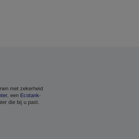
nnen met zekerheid
nter
, een
Ecotank-
er die bij u past.