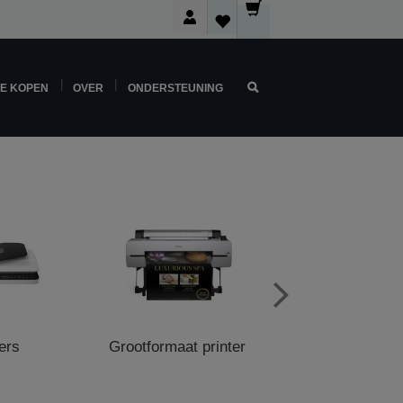
NE KOPEN
OVER
ONDERSTEUNING
ers
Grootformaat printer
POS Printe