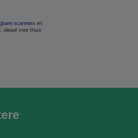
gbare scanners
en
 ideaal voor thuis
ere