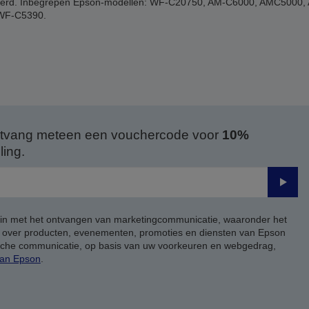
 verwijderd. Inbegrepen Epson-modellen: WF-C20750, AM-C6000, AMC50
WF-C5390.
 ontvang meteen een vouchercode voor
10%
ing.
Verze
 in met het ontvangen van marketingcommunicatie, waaronder het
, over producten, evenementen, promoties en diensten van Epson
ische communicatie, op basis van uw voorkeuren en webgedrag,
van Epson
.