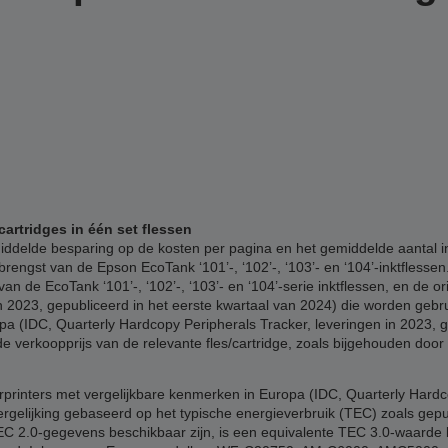
cartridges in één set flessen
delde besparing op de kosten per pagina en het gemiddelde aantal inkj
rengst van de Epson EcoTank ‘101’-, ‘102’-, ‘103’- en ‘104’-inktflesse
an de EcoTank ‘101’-, ‘102’-, ‘103’- en ‘104’-serie inktflessen, en de o
 2023, gepubliceerd in het eerste kwartaal van 2024) die worden gebru
pa (IDC, Quarterly Hardcopy Peripherals Tracker, leveringen in 2023, g
verkoopprijs van de relevante fles/cartridge, zoals bijgehouden door
printers met vergelijkbare kenmerken in Europa (IDC, Quarterly Hard
ergelijking gebaseerd op het typische energieverbruik (TEC) zoals gep
 TEC 2.0-gegevens beschikbaar zijn, is een equivalente TEC 3.0-waard