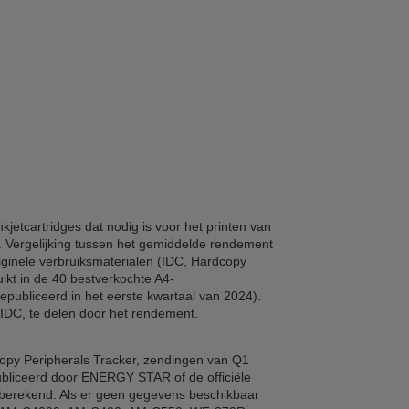
etcartridges dat nodig is voor het printen van
n. Vergelijking tussen het gemiddelde rendement
riginele verbruiksmaterialen (IDC, Hardcopy
ikt in de 40 bestverkochte A4-
epubliceerd in het eerste kwartaal van 2024).
 IDC, te delen door het rendement.
copy Peripherals Tracker, zendingen van Q1
ubliceerd door ENERGY STAR of de officiële
e berekend. Als er geen gegevens beschikbaar