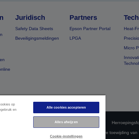
n
Juridisch
Partners
Tech
Safety Data Sheets
Epson Partner Portal
Heat-Fr
en
Beveiligingsmeldingen
LPGA
Precisi
Micro P
Innovat
en
Techno
nline
cookies op
Alle cookies accepteren
egebruik en
 productconformiteit
Privacyverklaring van Epson
Alles afwijzen
Herroepingsfo
betreffende uw gegevens
Cookie-informatie
De toewijding van
Cookie-instellingen