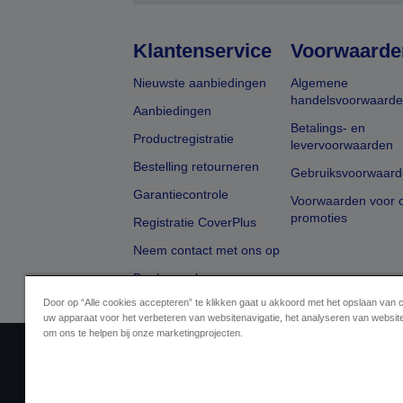
Klantenservice
Voorwaarde
Nieuwste aanbiedingen
Algemene
handelsvoorwaard
Aanbiedingen
Betalings- en
Productregistratie
levervoorwaarden
Bestelling retourneren
Gebruiksvoorwaard
Garantiecontrole
Voorwaarden voor o
promoties
Registratie CoverPlus
Neem contact met ons op
Dealer zoeken
Door op “Alle cookies accepteren” te klikken gaat u akkoord met het opslaan van 
uw apparaat voor het verbeteren van websitenavigatie, het analyseren van websit
om ons te helpen bij onze marketingprojecten.
Aanbiederidentificatie
Identificatie van
Neem contact met ons op 