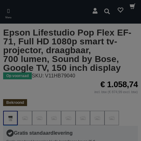
Skip
to
Zoeken
main
Menu
content
Epson Lifestudio Pop Flex EF-
71, Full HD 1080p smart tv-
projector, draagbaar,
700 lumen, Sound by Bose,
Google TV, 150 inch display
SKU: V11HB79040
Op voorraad
€ 1.058,74
incl. btw (€ 874,99 excl. btw)
Bekroond
Gratis standaardlevering