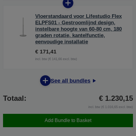
Vloerstandaard voor Lifestudio Flex
ELPFS01 - Gestroomlijnd design,
instelbare hoogte van 60-80 cm, 180
graden rotatie, kantelfunctie,
eenvoudige installatie
€ 171,41
incl. btw (€ 141,66 excl. btw)
See all bundles
Totaal:
€ 1.230,15
incl. btw (€ 1.016,65 excl. btw)
Add Bundle to Basket