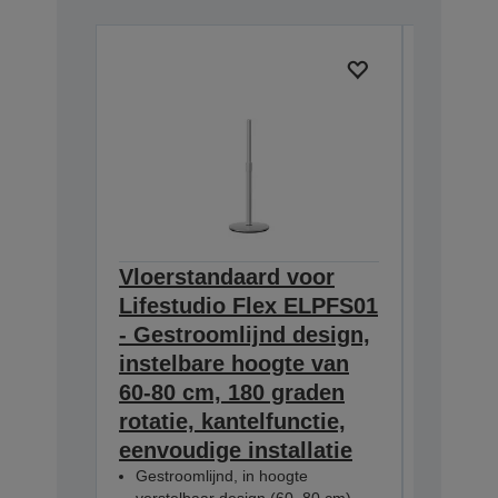
Vloerstandaard voor
Draadl
Lifestudio Flex ELPFS01
karaok
- Gestroomlijnd design,
ELPKM
instelbare hoogte van
Kristal
60-80 cm, 180 graden
geluid
rotatie, kantelfunctie,
15 uur
eenvoudige installatie
speelti
Gestroomlijnd, in hoogte
Kristalh