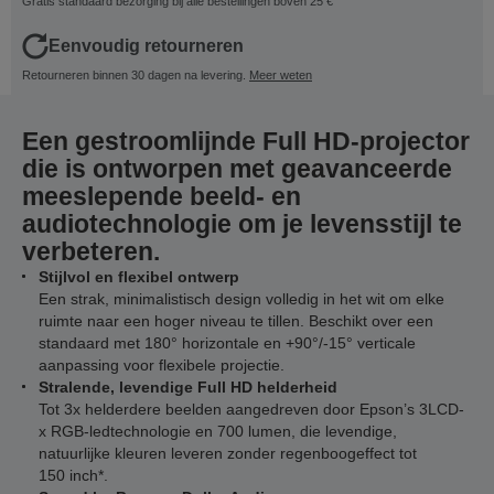
Gratis standaard bezorging bij alle bestellingen boven 25 €
Eenvoudig retourneren
Retourneren binnen 30 dagen na levering.
Meer weten
Een gestroomlijnde Full HD-projector
die is ontworpen met geavanceerde
meeslepende beeld- en
audiotechnologie om je levensstijl te
verbeteren.
Stijlvol en flexibel ontwerp
Een strak, minimalistisch design volledig in het wit om elke
ruimte naar een hoger niveau te tillen. Beschikt over een
standaard met 180° horizontale en +90°/-15° verticale
aanpassing voor flexibele projectie.
Stralende, levendige Full HD helderheid
Tot 3x helderdere beelden aangedreven door Epson’s 3LCD-
x RGB-ledtechnologie en 700 lumen, die levendige,
natuurlijke kleuren leveren zonder regenboogeffect tot
150 inch*.