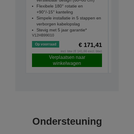
verstelbaar design (60–80 cm)
geluids
Flexibele 180° rotatie en
Lichtge
+90°/-15° kanteling
gebruik
Simpele installatie in 5 stappen en
15 uur c
verborgen kabelopslag
Compati
Stevig met 5 jaar garantie*
smart p
V12HB99010
V12HC000
€ 171,41
Op voorraad
Op voorr
incl. btw (€ 141,66 excl. btw)
Verplaatsen naar
V
winkelwagen
Ondersteuning