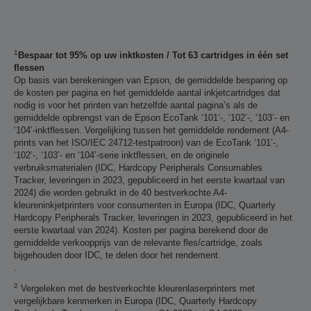
1
Bespaar tot 95% op uw inktkosten / Tot 63 cartridges in één set
flessen
Op basis van berekeningen van Epson, de gemiddelde besparing op
de kosten per pagina en het gemiddelde aantal inkjetcartridges dat
nodig is voor het printen van hetzelfde aantal pagina’s als de
gemiddelde opbrengst van de Epson EcoTank ‘101’-, ‘102’-, ‘103’- en
‘104’-inktflessen. Vergelijking tussen het gemiddelde rendement (A4-
prints van het ISO/IEC 24712-testpatroon) van de EcoTank ‘101’-,
‘102’-, ‘103’- en ‘104’-serie inktflessen, en de originele
verbruiksmaterialen (IDC, Hardcopy Peripherals Consumables
Tracker, leveringen in 2023, gepubliceerd in het eerste kwartaal van
2024) die worden gebruikt in de 40 bestverkochte A4-
kleureninkjetprinters voor consumenten in Europa (IDC, Quarterly
Hardcopy Peripherals Tracker, leveringen in 2023, gepubliceerd in het
eerste kwartaal van 2024). Kosten per pagina berekend door de
gemiddelde verkoopprijs van de relevante fles/cartridge, zoals
bijgehouden door IDC, te delen door het rendement.
.
2
Vergeleken met de bestverkochte kleurenlaserprinters met
vergelijkbare kenmerken in Europa (IDC, Quarterly Hardcopy