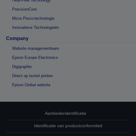
Heat-Free Technology
PrecisionCore
Micro Piezo-technologie
Innovatieve Technologieën
Company
Website managementteam
Epson Europe Electronics
Digigraphie
Direct op textiel printen
Epson Global website
Aanbiederidentificatie
Identificatie van productconformiteit