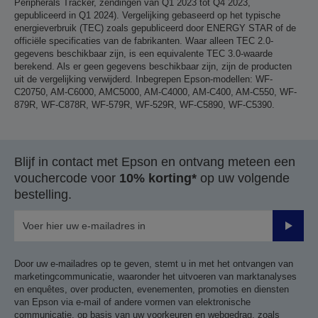
Peripherals Tracker, zendingen van Q1 2023 tot Q4 2023,
gepubliceerd in Q1 2024). Vergelijking gebaseerd op het typische
energieverbruik (TEC) zoals gepubliceerd door ENERGY STAR of de
officiële specificaties van de fabrikanten. Waar alleen TEC 2.0-
gegevens beschikbaar zijn, is een equivalente TEC 3.0-waarde
berekend. Als er geen gegevens beschikbaar zijn, zijn de producten
uit de vergelijking verwijderd. Inbegrepen Epson-modellen: WF-
C20750, AM-C6000, AMC5000, AM-C4000, AM-C400, AM-C550, WF-
879R, WF-C878R, WF-579R, WF-529R, WF-C5890, WF-C5390.
Blijf in contact met Epson en ontvang meteen een
vouchercode voor
10% korting*
op uw volgende
bestelling.
Verze
Door uw e-mailadres op te geven, stemt u in met het ontvangen van
marketingcommunicatie, waaronder het uitvoeren van marktanalyses
en enquêtes, over producten, evenementen, promoties en diensten
van Epson via e-mail of andere vormen van elektronische
communicatie, op basis van uw voorkeuren en webgedrag, zoals