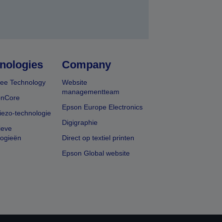
nologies
Company
ee Technology
Website
managementteam
onCore
Epson Europe Electronics
iezo-technologie
Digigraphie
ieve
logieën
Direct op textiel printen
Epson Global website