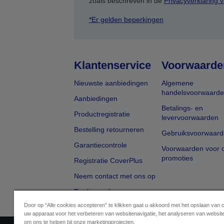
zoals beschreven in de
Privacyverklaring 
*Er gelden beperkingen
Klantenservice
Voorwaarde
Nieuwste aanbiedingen
Algemene
handelsvoorwaard
Aanbiedingen
Betalings- en
Productregistratie
levervoorwaarden
Bestelling retourneren
Gebruiksvoorwaard
Garantiecontrole
Voorwaarden voor o
promoties
Registratie CoverPlus
Neem contact met ons op
Dealer zoeken
Door op “Alle cookies accepteren” te klikken gaat u akkoord met het opslaan van 
uw apparaat voor het verbeteren van websitenavigatie, het analyseren van websit
om ons te helpen bij onze marketingprojecten.