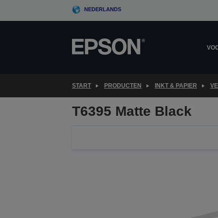
Skip
NEDERLANDS
to
main
content
VOO
START
PRODUCTEN
INKT & PAPIER
VE
T6395 Matte Black