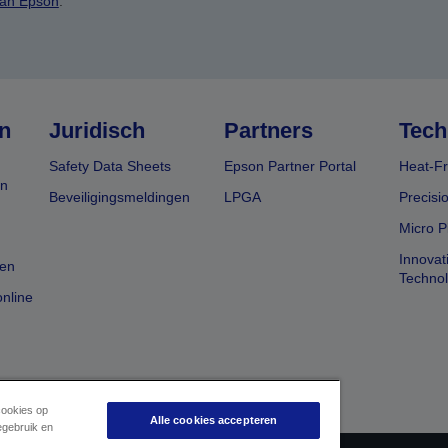
van Epson
.
n
Juridisch
Partners
Tech
Safety Data Sheets
Epson Partner Portal
Heat-Fr
en
Beveiligingsmeldingen
LPGA
Precisi
Micro P
Innovat
en
Techno
nline
cookies op
Alle cookies accepteren
egebruik en