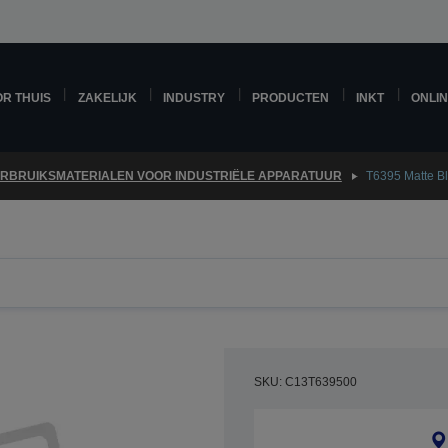
R THUIS
ZAKELIJK
INDUSTRY
PRODUCTEN
INKT
ONLI
RBRUIKSMATERIALEN VOOR INDUSTRIËLE APPARATUUR
T6395 Matte B
SKU: C13T639500