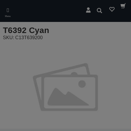
Skip
to
Zoeken
main
Menu
content
T6392 Cyan
SKU: C13T639200