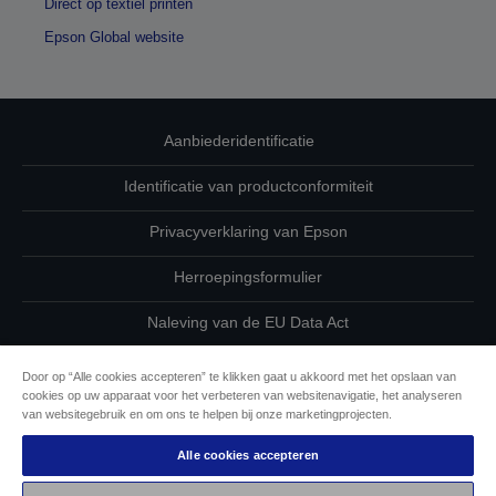
Direct op textiel printen
Epson Global website
Aanbiederidentificatie
Identificatie van productconformiteit
Privacyverklaring van Epson
Herroepingsformulier
Naleving van de EU Data Act
Neem contact met ons op betreffende uw gegevens
Door op “Alle cookies accepteren” te klikken gaat u akkoord met het opslaan van
cookies op uw apparaat voor het verbeteren van websitenavigatie, het analyseren
Cookie-informatie
van websitegebruik en om ons te helpen bij onze marketingprojecten.
Alle cookies accepteren
De toewijding van Epson aan toegankelijkheid