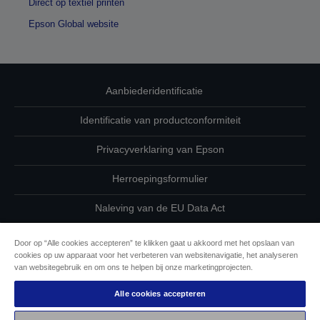
Direct op textiel printen
Epson Global website
Aanbiederidentificatie
Identificatie van productconformiteit
Privacyverklaring van Epson
Herroepingsformulier
Naleving van de EU Data Act
Neem contact met ons op betreffende uw gegevens
Door op “Alle cookies accepteren” te klikken gaat u akkoord met het opslaan van
cookies op uw apparaat voor het verbeteren van websitenavigatie, het analyseren
Cookie-informatie
van websitegebruik en om ons te helpen bij onze marketingprojecten.
Alle cookies accepteren
De toewijding van Epson aan toegankelijkheid