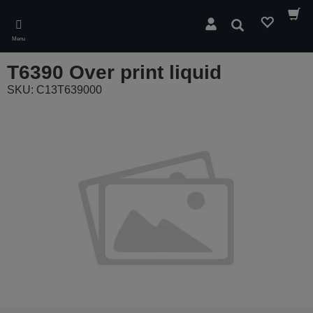
Skip
to
Zoeken
main
Menu
content
T6390 Over print liquid
SKU: C13T639000