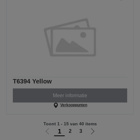
T6394 Yellow
Meer informatie
Verkooppunten
Toont 1 - 15 van 40 items
1
2
3
Ga
Ga