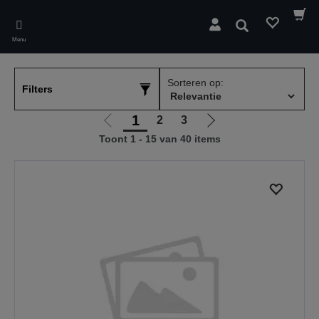
Skip
to
Zoeken
main
Menu
content
Sorteren op:
Filters
1
2
3
Ga
Ga
Toont 1 - 15 van 40 items
naar
naar
vorige
de
pagina
volgende
pagina