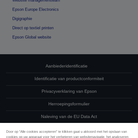
Website managementteam
Epson Europe Electronics
Digigraphie
Direct op textiel printen
Epson Global website
Aanbiederidentificatie
Identificatie van productconformiteit
Privacyverklaring van Epson
Herroepingsformulier
Naleving van de EU Data Act
Neem contact met ons op betreffende uw gegevens
Door op “Alle cookies accepteren” te klikken gaat u akkoord met het opslaan van
cookies op uw apparaat voor het verbeteren van websitenavigatie, het analyseren