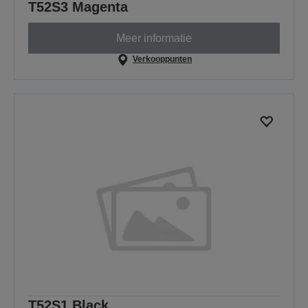
T52S3 Magenta
Meer informatie
Verkooppunten
T52S1 Black