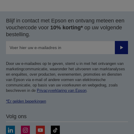
naar
naar
vorige
de
pagina
volgende
Blijf in contact met Epson en ontvang meteen een
pagina
vouchercode voor
10% korting*
op uw volgende
bestelling.
Verze
Door uw e-mailadres op te geven, stemt u in met het ontvangen van
marketingcommunicatie, waaronder het uitvoeren van marktanalyses
en enquêtes, over producten, evenementen, promoties en diensten
van Epson via e-mail of andere vormen van elektronische
communicatie, op basis van uw voorkeuren en webgedrag, zoals
beschreven in de
Privacyverklaring van Epson
.
*Er gelden beperkingen
Volg ons