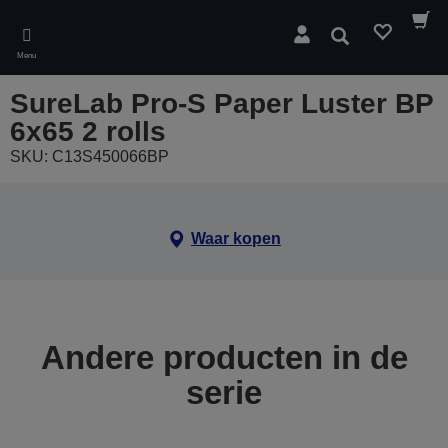
Skip
to
Zoeken
main
Menu
content
SureLab Pro-S Paper Luster BP
6x65 2 rolls
SKU: C13S450066BP
Waar kopen
Andere producten in de
serie