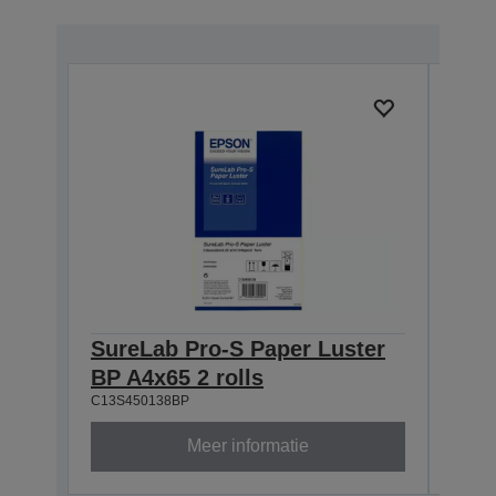
SureLab Pro-S Paper Luster
Sur
BP A4x65 2 rolls
BP 8
C13S450138BP
C13S4
Meer informatie