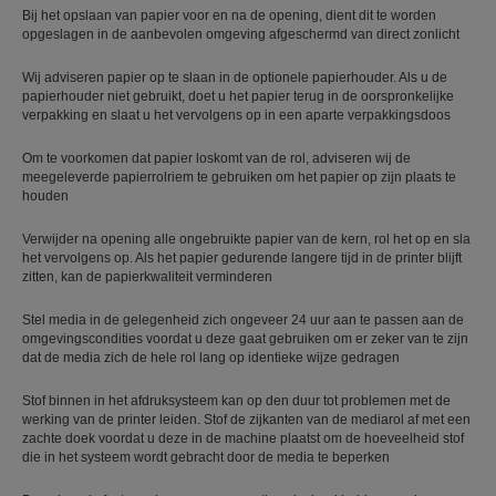
Bij het opslaan van papier voor en na de opening, dient dit te worden
opgeslagen in de aanbevolen omgeving afgeschermd van direct zonlicht
Wij adviseren papier op te slaan in de optionele papierhouder. Als u de
papierhouder niet gebruikt, doet u het papier terug in de oorspronkelijke
verpakking en slaat u het vervolgens op in een aparte verpakkingsdoos
Om te voorkomen dat papier loskomt van de rol, adviseren wij de
meegeleverde papierrolriem te gebruiken om het papier op zijn plaats te
houden
Verwijder na opening alle ongebruikte papier van de kern, rol het op en sla
het vervolgens op. Als het papier gedurende langere tijd in de printer blijft
zitten, kan de papierkwaliteit verminderen
Stel media in de gelegenheid zich ongeveer 24 uur aan te passen aan de
omgevingscondities voordat u deze gaat gebruiken om er zeker van te zijn
dat de media zich de hele rol lang op identieke wijze gedragen
Stof binnen in het afdruksysteem kan op den duur tot problemen met de
werking van de printer leiden. Stof de zijkanten van de mediarol af met een
zachte doek voordat u deze in de machine plaatst om de hoeveelheid stof
die in het systeem wordt gebracht door de media te beperken