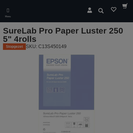
Skip
to
Zoeken
main
Menu
content
SureLab Pro Paper Luster 250
5" 4rolls
SKU: C13S450149
Stopgezet