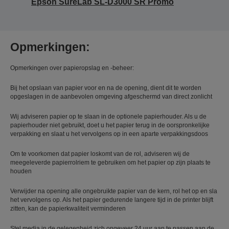
Epson SureLab SL-D3000 SR Promo
Opmerkingen:
Opmerkingen over papieropslag en -beheer:
Bij het opslaan van papier voor en na de opening, dient dit te worden
opgeslagen in de aanbevolen omgeving afgeschermd van direct zonlicht
Wij adviseren papier op te slaan in de optionele papierhouder. Als u de
papierhouder niet gebruikt, doet u het papier terug in de oorspronkelijke
verpakking en slaat u het vervolgens op in een aparte verpakkingsdoos
Om te voorkomen dat papier loskomt van de rol, adviseren wij de
meegeleverde papierrolriem te gebruiken om het papier op zijn plaats te
houden
Verwijder na opening alle ongebruikte papier van de kern, rol het op en sla
het vervolgens op. Als het papier gedurende langere tijd in de printer blijft
zitten, kan de papierkwaliteit verminderen
Stel media in de gelegenheid zich ongeveer 24 uur aan te passen aan de