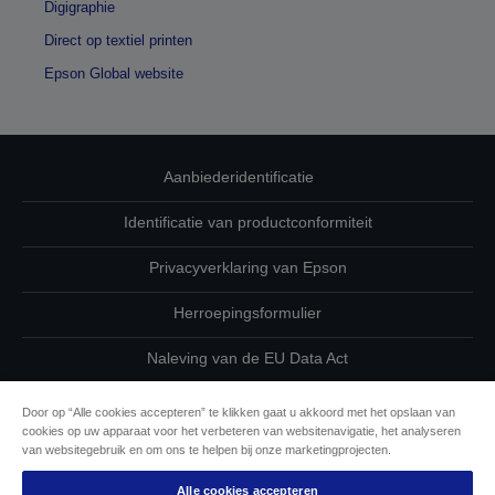
Digigraphie
Direct op textiel printen
Epson Global website
Aanbiederidentificatie
Identificatie van productconformiteit
Privacyverklaring van Epson
Herroepingsformulier
Naleving van de EU Data Act
Neem contact met ons op betreffende uw gegevens
Door op “Alle cookies accepteren” te klikken gaat u akkoord met het opslaan van
cookies op uw apparaat voor het verbeteren van websitenavigatie, het analyseren
Cookie-informatie
van websitegebruik en om ons te helpen bij onze marketingprojecten.
Alle cookies accepteren
De toewijding van Epson aan toegankelijkheid