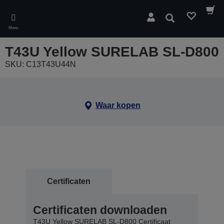
Skip
to
Zoeken
main
Menu
content
T43U Yellow SURELAB SL-D800
SKU: C13T43U44N
Waar kopen
Certificaten
Certificaten downloaden
T43U Yellow SURELAB SL-D800 Certificaat