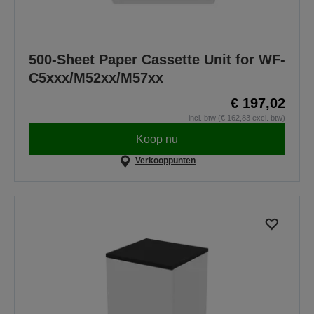
500-Sheet Paper Cassette Unit for WF-
C5xxx/M52xx/M57xx
€ 197,02
incl. btw (€ 162,83 excl. btw)
Koop nu
Verkooppunten