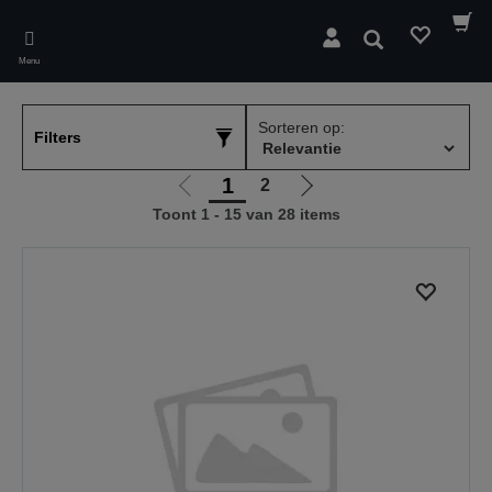
Skip
to
Zoeken
main
Menu
content
Sorteren op:
Filters
1
2
Ga
Ga
Toont 1 - 15 van 28 items
naar
naar
vorige
de
pagina
volgende
pagina