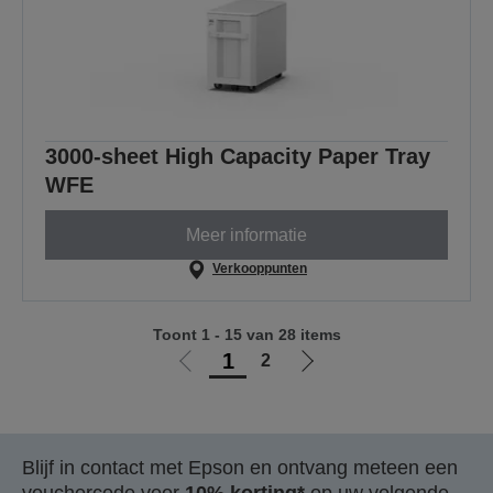
3000-sheet High Capacity Paper Tray
WFE
Meer informatie
Verkooppunten
Toont 1 - 15 van 28 items
1
2
Ga
Ga
naar
naar
vorige
de
pagina
volgende
Blijf in contact met Epson en ontvang meteen een
pagina