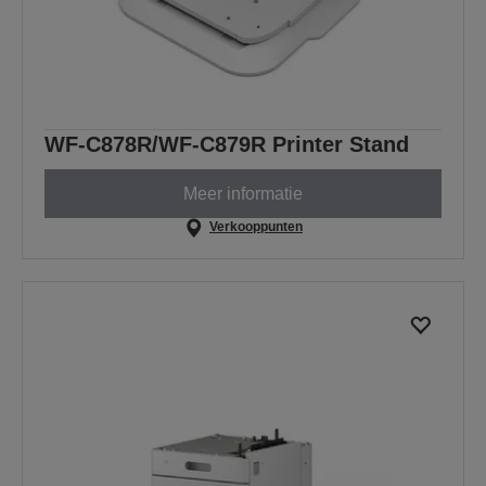
WF-C878R/WF-C879R Printer Stand
Meer informatie
Verkooppunten