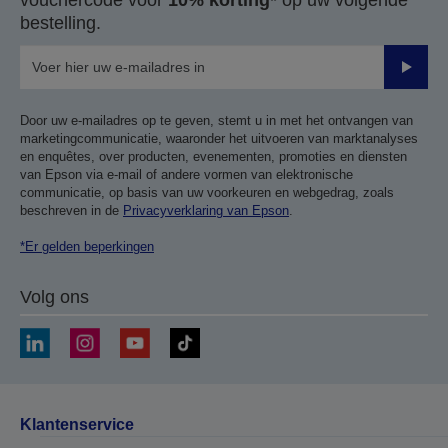
vouchercode voor
10% korting*
op uw volgende
bestelling.
Verze
Door uw e-mailadres op te geven, stemt u in met het ontvangen van
marketingcommunicatie, waaronder het uitvoeren van marktanalyses
en enquêtes, over producten, evenementen, promoties en diensten
van Epson via e-mail of andere vormen van elektronische
communicatie, op basis van uw voorkeuren en webgedrag, zoals
beschreven in de
Privacyverklaring van Epson
.
*Er gelden beperkingen
Volg ons
Klantenservice