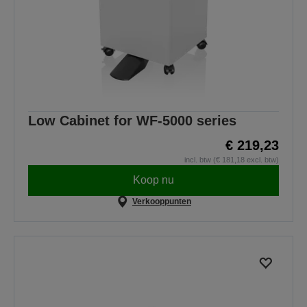
Low Cabinet for WF-5000 series
€ 219,23
incl. btw (€ 181,18 excl. btw)
Koop nu
Verkooppunten