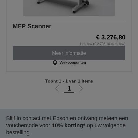
MFP Scanner
€ 3.276,80
incl. btw (€ 2.708,10 excl. btw)
Meer informatie
Verkooppunten
Toont 1 - 1 van 1 items
1
Ga
Ga
naar
naar
vorige
de
pagina
volgende
Blijf in contact met Epson en ontvang meteen een
pagina
vouchercode voor
10% korting*
op uw volgende
bestelling.