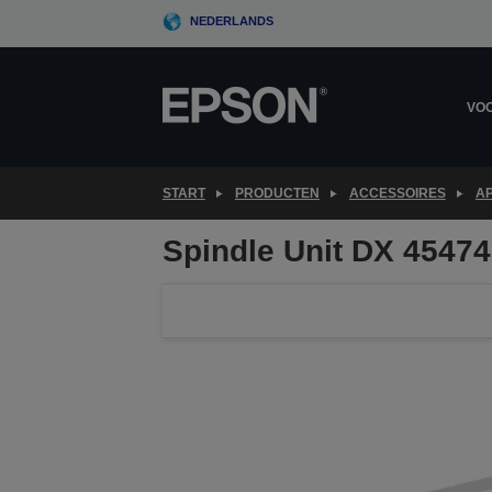
Skip
NEDERLANDS
to
main
content
VOO
START
PRODUCTEN
ACCESSOIRES
A
Spindle Unit DX 4547