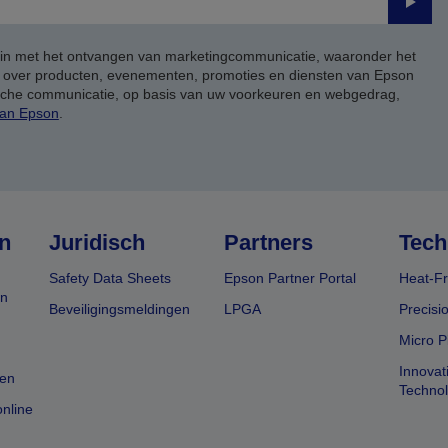
Verze
 in met het ontvangen van marketingcommunicatie, waaronder het
, over producten, evenementen, promoties en diensten van Epson
ische communicatie, op basis van uw voorkeuren en webgedrag,
van Epson
.
n
Juridisch
Partners
Tech
Safety Data Sheets
Epson Partner Portal
Heat-Fr
en
Beveiligingsmeldingen
LPGA
Precisi
Micro P
Innovat
en
Techno
nline