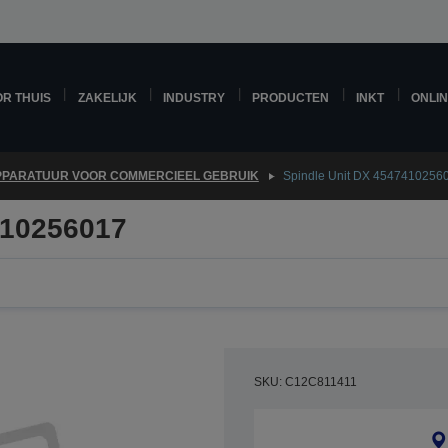
R THUIS
ZAKELIJK
INDUSTRY
PRODUCTEN
INKT
ONLI
PPARATUUR VOOR COMMERCIEEL GEBRUIK
Spindle Unit DX 4547410256
410256017
SKU: C12C811411