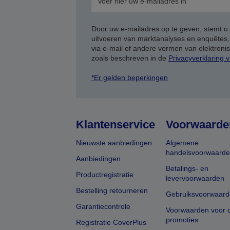
Door uw e-mailadres op te geven, stemt u
uitvoeren van marktanalyses en enquêtes
via e-mail of andere vormen van elektron
zoals beschreven in de
Privacyverklaring 
*Er gelden beperkingen
Klantenservice
Voorwaarde
Nieuwste aanbiedingen
Algemene
handelsvoorwaard
Aanbiedingen
Betalings- en
Productregistratie
levervoorwaarden
Bestelling retourneren
Gebruiksvoorwaard
Garantiecontrole
Voorwaarden voor o
promoties
Registratie CoverPlus