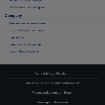
Micro Piezo-technologie
Innovatieve Technologieën
Company
Website managementteam
Epson Europe Electronics
Digigraphie
Direct op textiel printen
Epson Global website
Aanbiederidentificatie
Identificatie van productconformiteit
Privacyverklaring van Epson
Herroepingsformulier