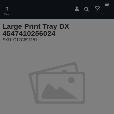
Skip
to
Zoeken
main
Menu
content
Large Print Tray DX
4547410256024
SKU: C12C891151