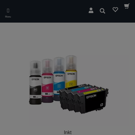
Skip
to
Zoeken
main
Menu
content
Inkt