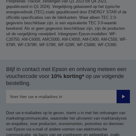
Peripherals Tracker, zendingen van Q1 2023 tot Q4 2023,
gepubliceerd in Q1 2024). Vergelijking gebaseerd op het typische
energieverbruik (TEC) zoals gepubliceerd door ENERGY STAR of de
officiële specificaties van de fabrikanten. Waar alleen TEC 2.0-
gegevens beschikbaar zijn, is een equivalente TEC 3.0-waarde
berekend. Als er geen gegevens beschikbaar zijn, zijn de producten
uit de vergelijking verwijderd. Inbegrepen Epson-modellen: WF-
C20750, AM-C6000, AMC5000, AM-C4000, AM-C400, AM-C550, WF-
879R, WF-C878R, WF-579R, WF-529R, WF-C5890, WF-C5390.
Blijf in contact met Epson en ontvang meteen een
vouchercode voor
10% korting*
op uw volgende
bestelling.
Verze
Door uw e-mailadres op te geven, stemt u in met het ontvangen van
marketingcommunicatie, waaronder het uitvoeren van marktanalyses
en enquêtes, over producten, evenementen, promoties en diensten
van Epson via e-mail of andere vormen van elektronische
communicatie, op basis van uw voorkeuren en webgedrag, zoals