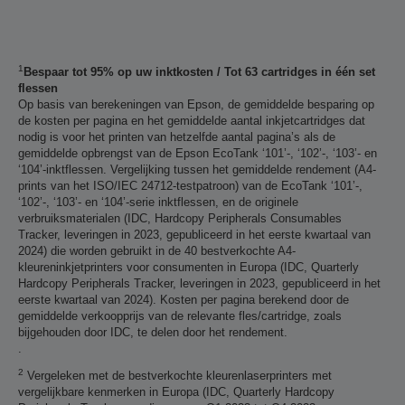
1
Bespaar tot 95% op uw inktkosten / Tot 63 cartridges in één set
flessen
Op basis van berekeningen van Epson, de gemiddelde besparing op
de kosten per pagina en het gemiddelde aantal inkjetcartridges dat
nodig is voor het printen van hetzelfde aantal pagina’s als de
gemiddelde opbrengst van de Epson EcoTank ‘101’-, ‘102’-, ‘103’- en
‘104’-inktflessen. Vergelijking tussen het gemiddelde rendement (A4-
prints van het ISO/IEC 24712-testpatroon) van de EcoTank ‘101’-,
‘102’-, ‘103’- en ‘104’-serie inktflessen, en de originele
verbruiksmaterialen (IDC, Hardcopy Peripherals Consumables
Tracker, leveringen in 2023, gepubliceerd in het eerste kwartaal van
2024) die worden gebruikt in de 40 bestverkochte A4-
kleureninkjetprinters voor consumenten in Europa (IDC, Quarterly
Hardcopy Peripherals Tracker, leveringen in 2023, gepubliceerd in het
eerste kwartaal van 2024). Kosten per pagina berekend door de
gemiddelde verkoopprijs van de relevante fles/cartridge, zoals
bijgehouden door IDC, te delen door het rendement.
.
2
Vergeleken met de bestverkochte kleurenlaserprinters met
vergelijkbare kenmerken in Europa (IDC, Quarterly Hardcopy