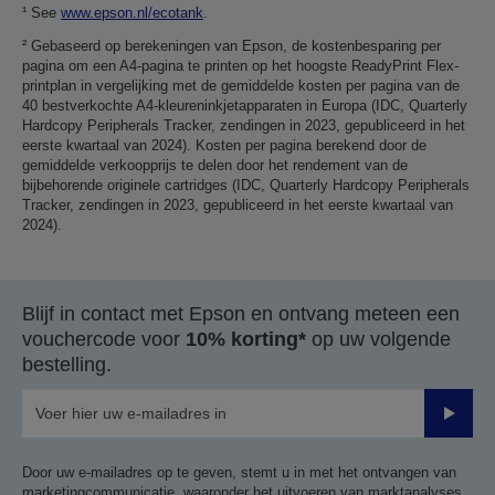
¹ See
www.epson.nl/ecotank
.
² Gebaseerd op berekeningen van Epson, de kostenbesparing per
pagina om een A4-pagina te printen op het hoogste ReadyPrint Flex-
printplan in vergelijking met de gemiddelde kosten per pagina van de
40 bestverkochte A4-kleureninkjetapparaten in Europa (IDC, Quarterly
Hardcopy Peripherals Tracker, zendingen in 2023, gepubliceerd in het
eerste kwartaal van 2024). Kosten per pagina berekend door de
gemiddelde verkoopprijs te delen door het rendement van de
bijbehorende originele cartridges (IDC, Quarterly Hardcopy Peripherals
Tracker, zendingen in 2023, gepubliceerd in het eerste kwartaal van
2024).
Blijf in contact met Epson en ontvang meteen een
vouchercode voor
10% korting*
op uw volgende
bestelling.
Verze
Door uw e-mailadres op te geven, stemt u in met het ontvangen van
marketingcommunicatie, waaronder het uitvoeren van marktanalyses