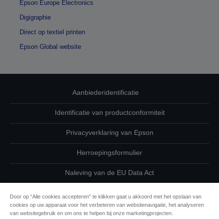
Epson Europe Electronics
Digigraphie
Direct op textiel printen
Epson Global website
Aanbiederidentificatie
Identificatie van productconformiteit
Privacyverklaring van Epson
Herroepingsformulier
Naleving van de EU Data Act
Neem contact met ons op betreffende uw gegevens
Door op “Alle cookies accepteren” te klikken gaat u akkoord met het opslaan van
cookies op uw apparaat voor het verbeteren van websitenavigatie, het analyseren
Cookie-informatie
van websitegebruik en om ons te helpen bij onze marketingprojecten.