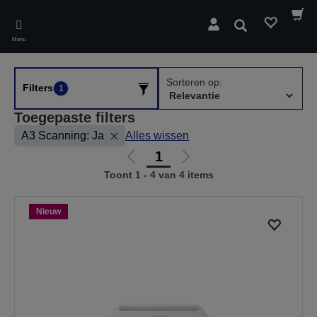
Skip
to
Zoeken
main
Menu
content
Sorteren op:
Filters
1
Toegepaste filters
A3 Scanning: Ja
Alles wissen
1
Ga
Ga
Toont 1 - 4 van 4 items
naar
naar
vorige
de
pagina
volgende
Nieuw
pagina