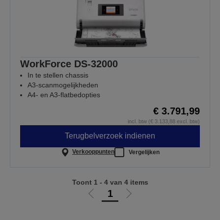
WorkForce DS-32000
In te stellen chassis
A3-scanmogelijkheden
A4- en A3-flatbedopties
€ 3.791,99
incl. btw (€ 3.133,88 excl. btw)
Terugbelverzoek indienen
Verkooppunten
Vergelijken
Toont 1 - 4 van 4 items
1
Ga
Ga
naar
naar
vorige
de