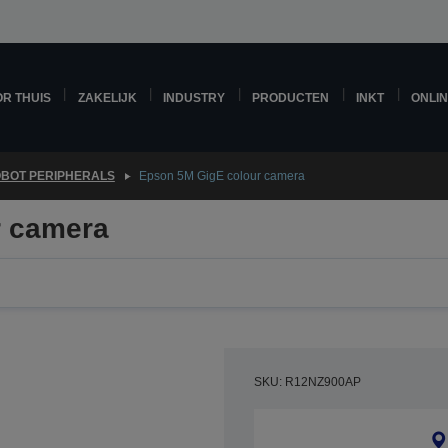
R THUIS
ZAKELIJK
INDUSTRY
PRODUCTEN
INKT
ONLI
BOT PERIPHERALS
Epson 5M GigE colour camera
r camera
SKU: R12NZ900AP