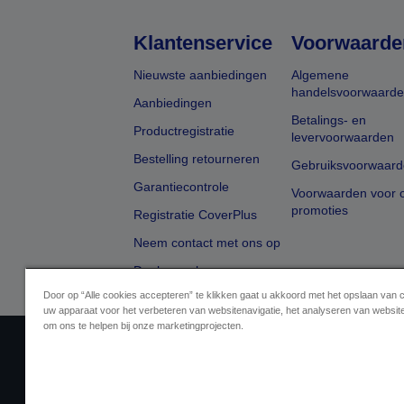
Klantenservice
Voorwaarde
Nieuwste aanbiedingen
Algemene
handelsvoorwaard
Aanbiedingen
Betalings- en
Productregistratie
levervoorwaarden
Bestelling retourneren
Gebruiksvoorwaard
Garantiecontrole
Voorwaarden voor o
promoties
Registratie CoverPlus
Neem contact met ons op
Dealer zoeken
Door op “Alle cookies accepteren” te klikken gaat u akkoord met het opslaan van 
uw apparaat voor het verbeteren van websitenavigatie, het analyseren van websit
om ons te helpen bij onze marketingprojecten.
Aanbiederidentificatie
Identificatie van
Neem contact met ons op 