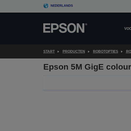
Skip
NEDERLANDS
to
main
content
VOO
START
PRODUCTEN
ROBOTOPTIES
RO
Epson 5M GigE colou