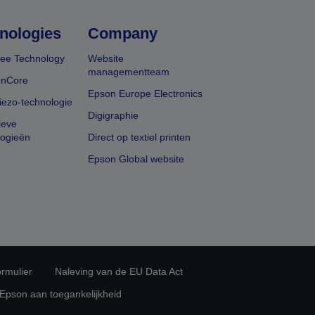
nologies
Company
ee Technology
Website
managementteam
onCore
Epson Europe Electronics
iezo-technologie
Digigraphie
ieve
logieën
Direct op textiel printen
Epson Global website
rmulier
Naleving van de EU Data Act
 Epson aan toegankelijkheid