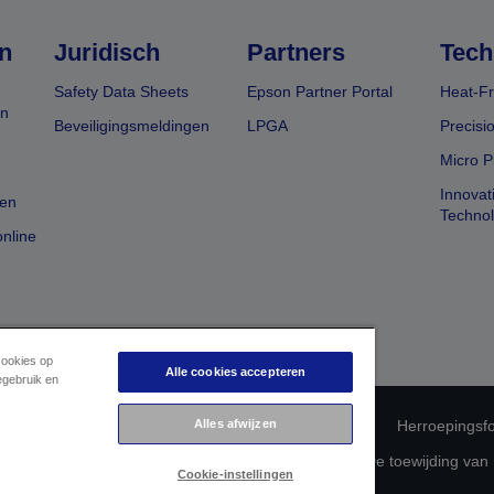
n
Juridisch
Partners
Tech
Safety Data Sheets
Epson Partner Portal
Heat-Fr
en
Beveiligingsmeldingen
LPGA
Precisi
Micro P
Innovat
en
Techno
nline
cookies op
Alle cookies accepteren
egebruik en
 productconformiteit
Privacyverklaring van Epson
Alles afwijzen
Herroepingsfo
betreffende uw gegevens
Cookie-informatie
De toewijding van
Cookie-instellingen