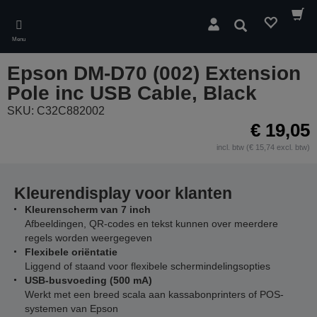
Skip
to
Zoeken
main
Menu
content
Epson DM-D70 (002) Extension
Pole inc USB Cable, Black
SKU: C32C882002
€ 19,05
incl. btw (€ 15,74 excl. btw)
Kleurendisplay voor klanten
Kleurenscherm van 7 inch
Afbeeldingen, QR-codes en tekst kunnen over meerdere
regels worden weergegeven
Flexibele oriëntatie
Liggend of staand voor flexibele schermindelingsopties
USB-busvoeding (500 mA)
Werkt met een breed scala aan kassabonprinters of POS-
systemen van Epson