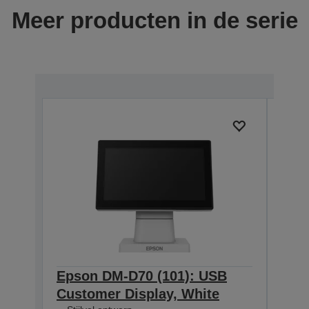
Meer producten in de serie
Epson DM-D70 (101): USB
Eps
Customer Display, White
Cus