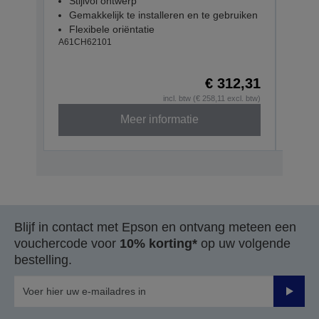
Stijlvol ontwerp
Stij
Gemakkelijk te installeren en te gebruiken
Gem
Flexibele oriëntatie
Flex
A61CH62101
A61CH
€ 312,31
incl. btw (€ 258,11 excl. btw)
Meer informatie
Blijf in contact met Epson en ontvang meteen een
vouchercode voor
10% korting*
op uw volgende
bestelling.
Verze