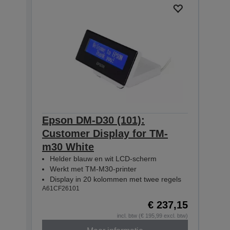
Epson DM-D30 (101):
Eps
Customer Display for TM-
Cus
m30 White
m30
Helder blauw en wit LCD-scherm
Hel
Werkt met TM-M30-printer
Wer
Display in 20 kolommen met twee regels
Dis
A61CF26101
A61CF
€ 237,15
incl. btw (€ 195,99 excl. btw)