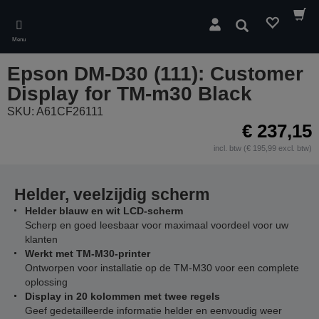
Skip
to
Zoeken
main
Menu
content
Epson DM-D30 (111): Customer
Display for TM-m30 Black
SKU: A61CF26111
€ 237,15
incl. btw (€ 195,99 excl. btw)
Helder, veelzijdig scherm
Helder blauw en wit LCD-scherm
Scherp en goed leesbaar voor maximaal voordeel voor uw
klanten
Werkt met TM-M30-printer
Ontworpen voor installatie op de TM-M30 voor een complete
oplossing
Display in 20 kolommen met twee regels
Geef gedetailleerde informatie helder en eenvoudig weer