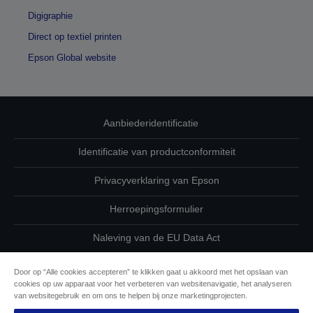
Digigraphie
Direct op textiel printen
Epson Global website
Aanbiederidentificatie
Identificatie van productconformiteit
Privacyverklaring van Epson
Herroepingsformulier
Naleving van de EU Data Act
Neem contact met ons op betreffende uw gegevens
Door op “Alle cookies accepteren” te klikken gaat u akkoord met het opslaan van
cookies op uw apparaat voor het verbeteren van websitenavigatie, het analyseren
Cookie-informatie
van websitegebruik en om ons te helpen bij onze marketingprojecten.