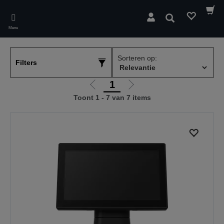
Skip
to
Zoeken
main
Menu
content
Sorteren op:
Filters
1
Ga
Ga
Toont 1 - 7 van 7 items
naar
naar
vorige
de
pagina
volgende
pagina