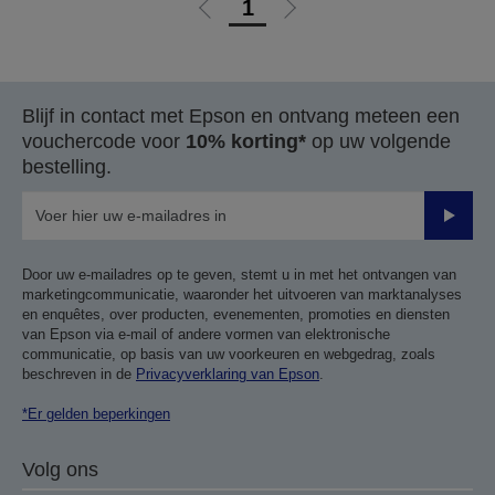
1
Ga
Ga
naar
naar
vorige
de
pagina
volgende
Blijf in contact met Epson en ontvang meteen een
pagina
vouchercode voor
10% korting*
op uw volgende
bestelling.
Verze
Door uw e-mailadres op te geven, stemt u in met het ontvangen van
marketingcommunicatie, waaronder het uitvoeren van marktanalyses
en enquêtes, over producten, evenementen, promoties en diensten
van Epson via e-mail of andere vormen van elektronische
communicatie, op basis van uw voorkeuren en webgedrag, zoals
beschreven in de
Privacyverklaring van Epson
.
*Er gelden beperkingen
Volg ons