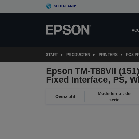
Skip
NEDERLANDS
to
main
content
VOO
START
PRODUCTEN
PRINTERS
POS P
Epson TM-T88VII (151)
Fixed Interface, PS, W
Modellen uit de
Overzicht
serie