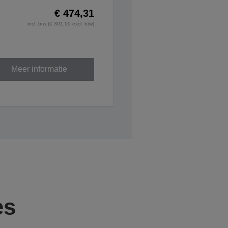
€ 474,31
incl. btw (€ 391,99 excl. btw)
Meer informatie
es