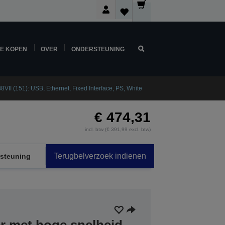
NE KOPEN
OVER
ONDERSTEUNING
VII (151): USB, Ethernet, Fixed Interface, PS, White
€ 474,31
incl. btw (€ 391,99 excl. btw)
Terugbelverzoek indienen
steuning