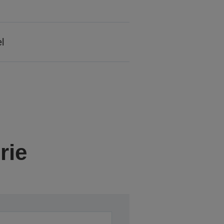
l
rie