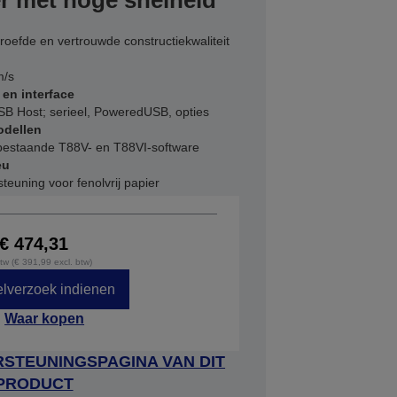
r met hoge snelheid
oefde en vertrouwde constructiekwaliteit
m/s
 en interface
SB Host; serieel, PoweredUSB, opties
odellen
 bestaande T88V- en T88VI-software
eu
teuning voor fenolvrij papier
€ 474,31
btw (€ 391,99 excl. btw)
lverzoek indienen
Waar kopen
STEUNINGSPAGINA VAN DIT
PRODUCT