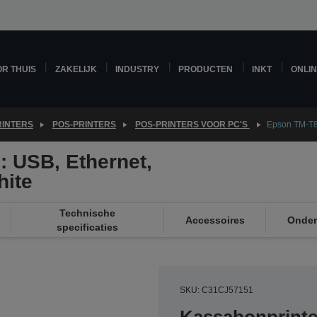
R THUIS
ZAKELIJK
INDUSTRY
PRODUCTEN
INKT
ONLI
RINTERS
POS-PRINTERS
POS-PRINTERS VOOR PC'S
Epson TM-T88
: USB, Ethernet,
hite
Technische
Accessoires
Onder
specificaties
SKU: C31CJ57151