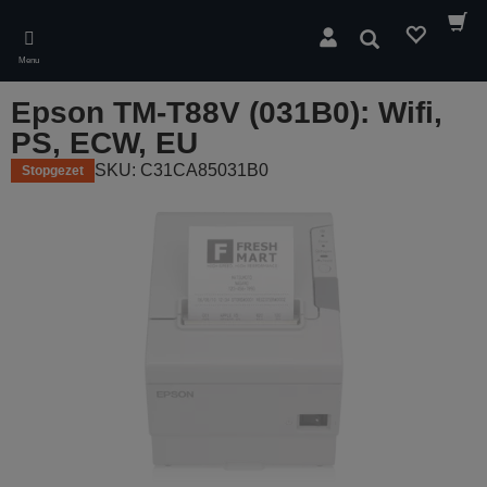
Skip
to
Zoeken
main
Menu
content
Epson TM-T88V (031B0): Wifi,
PS, ECW, EU
SKU: C31CA85031B0
Stopgezet