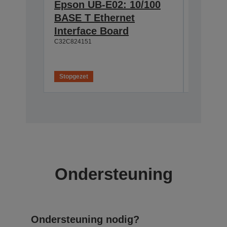
Epson UB-E02: 10/100
Epson 
BASE T Ethernet
Interf
Interface Board
connec
C32C824151
C32C82411
Stopgezet
Stopgeze
Ondersteuning
Ondersteuning nodig?