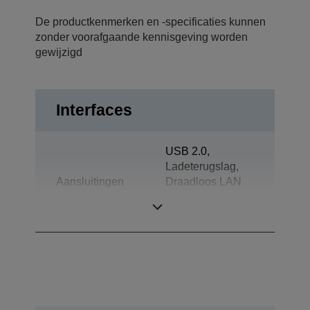
De productkenmerken en -specificaties kunnen
zonder voorafgaande kennisgeving worden
gewijzigd
Interfaces
USB 2.0,
Ladeterugslag,
Aansluitingen
Draadloos LAN
IEEE
802.11a/b/g/n