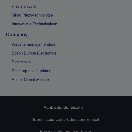
PrecisionCore
Micro Piezo-technologie
Innovatieve Technologieën
Company
Website managementteam
Epson Europe Electronics
Digigraphie
Direct op textiel printen
Epson Global website
Aanbiederidentificatie
Identificatie van productconformiteit
Privacyverklaring van Epson