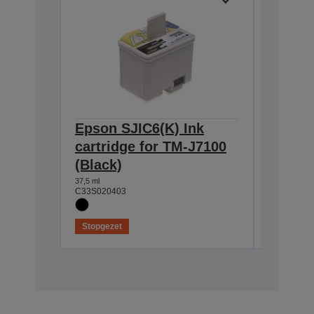
Epson SJIC6(K) Ink
Epson 
cartridge for TM-J7100
cartri
(Black)
(Blue)
37,5 ml
25,5 ml
C33S020403
C33S0204
Stopgezet
Stopgeze