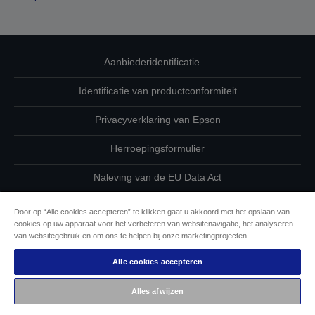
Aanbiederidentificatie
Identificatie van productconformiteit
Privacyverklaring van Epson
Herroepingsformulier
Naleving van de EU Data Act
Neem contact met ons op betreffende uw gegevens
Door op “Alle cookies accepteren” te klikken gaat u akkoord met het opslaan van
cookies op uw apparaat voor het verbeteren van websitenavigatie, het analyseren
Cookie-informatie
van websitegebruik en om ons te helpen bij onze marketingprojecten.
Alle cookies accepteren
De toewijding van Epson aan toegankelijkheid
Alles afwijzen
Auteursrecht © 2026 Seiko Epson