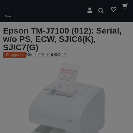
Skip
to
Zoeken
main
Menu
content
Epson TM-J7100 (012): Serial,
w/o PS, ECW, SJIC6(K),
SJIC7(G)
SKU: C31C488012
Stopgezet