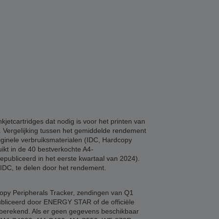
etcartridges dat nodig is voor het printen van
n. Vergelijking tussen het gemiddelde rendement
riginele verbruiksmaterialen (IDC, Hardcopy
ikt in de 40 bestverkochte A4-
epubliceerd in het eerste kwartaal van 2024).
 IDC, te delen door het rendement.
copy Peripherals Tracker, zendingen van Q1
ubliceerd door ENERGY STAR of de officiële
e berekend. Als er geen gegevens beschikbaar