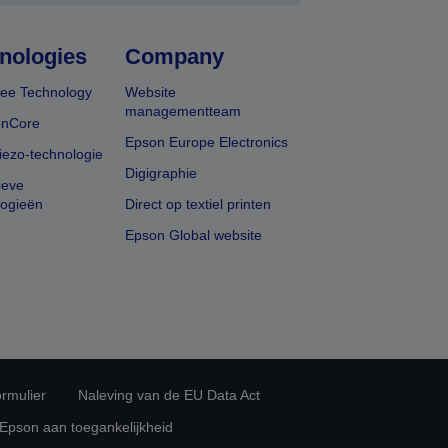
nologies
Company
ee Technology
Website
managementteam
onCore
Epson Europe Electronics
iezo-technologie
Digigraphie
ieve
logieën
Direct op textiel printen
Epson Global website
rmulier
Naleving van de EU Data Act
 Epson aan toegankelijkheid