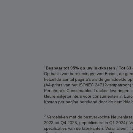
1
Bespaar tot 95% op uw inktkosten / Tot 63 
Op basis van berekeningen van Epson, de gemid
hetzelfde aantal pagina’s als de gemiddelde opb
(A4-prints van het ISO/IEC 24712-testpatroon) v
Peripherals Consumables Tracker, leveringen in
kleureninkjetprinters voor consumenten in Euro
Kosten per pagina berekend door de gemiddelde 
.
2
Vergeleken met de bestverkochte kleurenlaser
2023 tot Q4 2023, gepubliceerd in Q1 2024). V
specificaties van de fabrikanten. Waar alleen