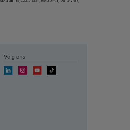
00, AM-C4000, AM-C400, AM-C550, WF-879R,
Volg ons
nden