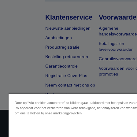
Klantenservice
Voorwaarde
Nieuwste aanbiedingen
Algemene
handelsvoorwaard
Aanbiedingen
Betalings- en
Productregistratie
levervoorwaarden
Bestelling retourneren
Gebruiksvoorwaard
Garantiecontrole
Voorwaarden voor o
promoties
Registratie CoverPlus
Neem contact met ons op
Dealer zoeken
Door op “Alle cookies accepteren” te klikken gaat u akkoord met het opslaan van 
uw apparaat voor het verbeteren van websitenavigatie, het analyseren van websit
om ons te helpen bij onze marketingprojecten.
Aanbiederidentificatie
Identificatie van
Neem contact met ons op 