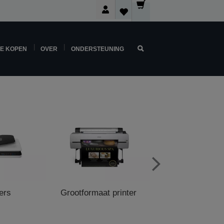
NE KOPEN
OVER
ONDERSTEUNING
ers
Grootformaat printer
POS Printe