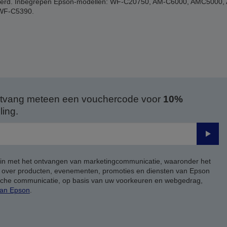
 verwijderd. Inbegrepen Epson-modellen: WF-C20750, AM-C6000, AMC50
WF-C5390.
 ontvang meteen een vouchercode voor
10%
ing.
Verze
 in met het ontvangen van marketingcommunicatie, waaronder het
, over producten, evenementen, promoties en diensten van Epson
ische communicatie, op basis van uw voorkeuren en webgedrag,
van Epson
.