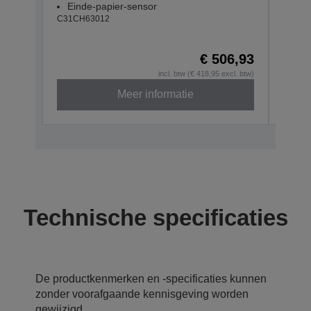
Einde-papier-sensor
Gea
C31CH63012
Ein
C31CH
€ 506,93
incl. btw (€ 418,95 excl. btw)
Meer informatie
Technische specificaties
De productkenmerken en -specificaties kunnen
zonder voorafgaande kennisgeving worden
gewijzigd