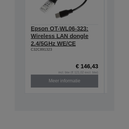
Epson OT-WL06-323:
Epson
Wireless LAN dongle
634:Ex
2.4/5GHz WE/CE
T20II,T
C32C891323
T88VI
C32C8906
€ 146,43
incl. btw (€ 121,02 excl. btw)
Meer informatie