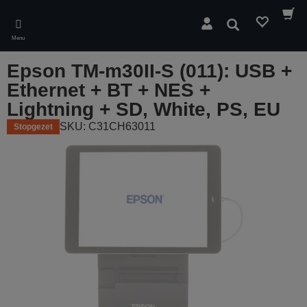
Skip
to
Zoeken
main
Menu
content
Epson TM-m30II-S (011): USB +
Ethernet + BT + NES +
Lightning + SD, White, PS, EU
SKU: C31CH63011
Stopgezet