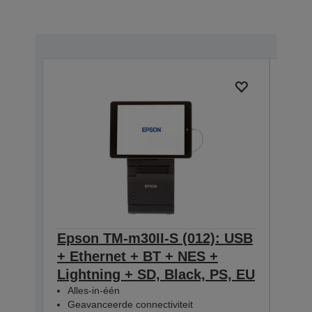
Epson TM-m30II-S (012): USB
Eps
+ Ethernet + BT + NES +
USB
Lightning + SD, Black, PS, EU
Ligh
Alles-in-één
UK
Geavanceerde connectiviteit
Alle