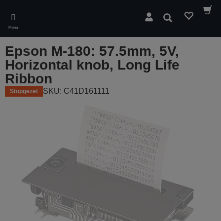
Skip
to
Zoeken
main
Menu
content
Epson M-180: 57.5mm, 5V,
Horizontal knob, Long Life
Ribbon
SKU: C41D161111
Stopgezet