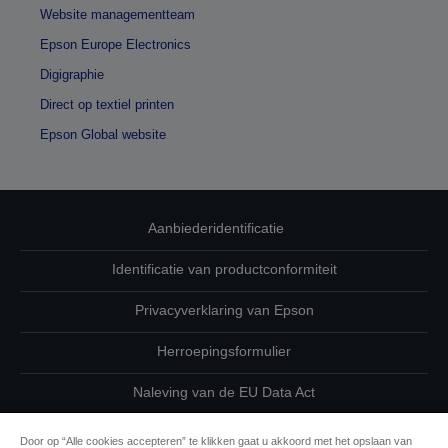
Website managementteam
Epson Europe Electronics
Digigraphie
Direct op textiel printen
Epson Global website
Aanbiederidentificatie
Identificatie van productconformiteit
Privacyverklaring van Epson
Herroepingsformulier
Naleving van de EU Data Act
Neem contact met ons op betreffende uw gegevens
Door op “Alle cookies accepteren” te klikken gaat u akkoord met het opslaan van