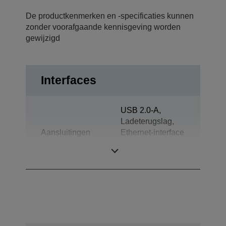
De productkenmerken en -specificaties kunnen
zonder voorafgaande kennisgeving worden
gewijzigd
Interfaces
USB 2.0-A,
Ladeterugslag,
Aansluitingen
Ethernet-interface
(100 Base-TX/10
Base-T)