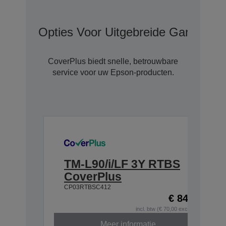
Opties Voor Uitgebreide Garantie 
CoverPlus biedt snelle, betrouwbare
service voor uw Epson-producten.
TM-L90/i/LF 3Y RTBS
CoverPlus
CP03RTBSC412
€ 84,70
incl. btw (€ 70,00 excl. btw)
Meer informatie