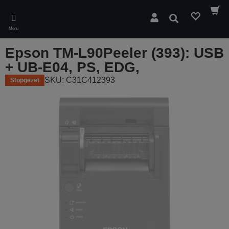
Skip
to
Zoeken
main
Menu
content
Epson TM-L90Peeler (393): USB
+ UB-E04, PS, EDG,
SKU: C31C412393
Stopgezet