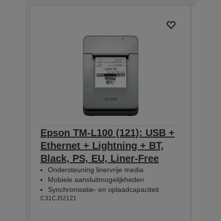
Epson TM-L100 (121): USB +
Eps
Ethernet + Lightning + BT,
Ethe
Black, PS, EU, Liner-Free
PS, 
Ondersteuning linervrije media
Ond
Mobiele aansluitmogelijkheden
Mob
Synchronisatie- en oplaadcapaciteit
Syn
C31CJ52121
C31CJ