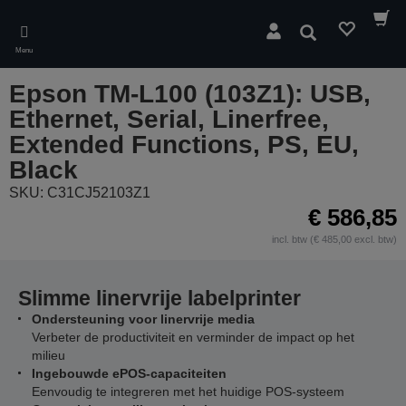
Skip
to
Zoeken
main
Menu
content
Epson TM-L100 (103Z1): USB,
Ethernet, Serial, Linerfree,
Extended Functions, PS, EU,
Black
SKU: C31CJ52103Z1
€ 586,85
incl. btw (€ 485,00 excl. btw)
Slimme linervrije labelprinter
Ondersteuning voor linervrije media
Verbeter de productiviteit en verminder de impact op het
milieu
Ingebouwde ePOS-capaciteiten
Eenvoudig te integreren met het huidige POS-systeem