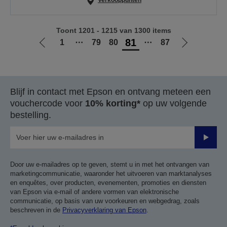
Verkooppunten
Toont 1201 - 1215 van 1300 items
81
1
⋯
79
80
⋯
87
Ga
Ga
naar
naar
vorige
de
pagina
volgende
Blijf in contact met Epson en ontvang meteen een
pagina
vouchercode voor
10% korting*
op uw volgende
bestelling.
Verze
Door uw e-mailadres op te geven, stemt u in met het ontvangen van
marketingcommunicatie, waaronder het uitvoeren van marktanalyses
en enquêtes, over producten, evenementen, promoties en diensten
van Epson via e-mail of andere vormen van elektronische
communicatie, op basis van uw voorkeuren en webgedrag, zoals
beschreven in de
Privacyverklaring van Epson
.