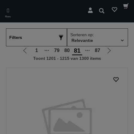
Skip
to
Zoeken
main
Menu
content
Sorteren op:
Filters
81
1
⋯
79
80
⋯
87
Ga
Ga
Toont 1201 - 1215 van 1300 items
naar
naar
vorige
de
pagina
volgende
pagina