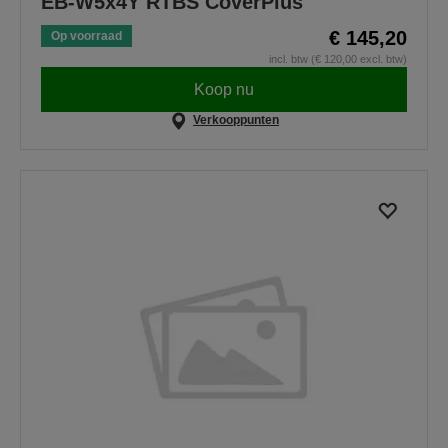
EB-W5x4Y RTBS CoverPlus
€ 145,20
Op voorraad
incl. btw (€ 120,00 excl. btw)
Koop nu
Verkooppunten