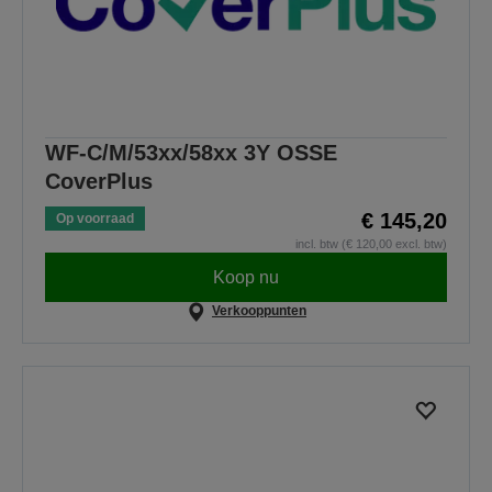
WF-C/M/53xx/58xx 3Y OSSE
CoverPlus
€ 145,20
Op voorraad
incl. btw (€ 120,00 excl. btw)
Koop nu
Verkooppunten