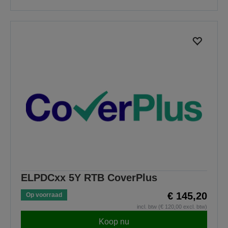
ELPDCxx 5Y RTB CoverPlus
€ 145,20
Op voorraad
incl. btw (€ 120,00 excl. btw)
Koop nu