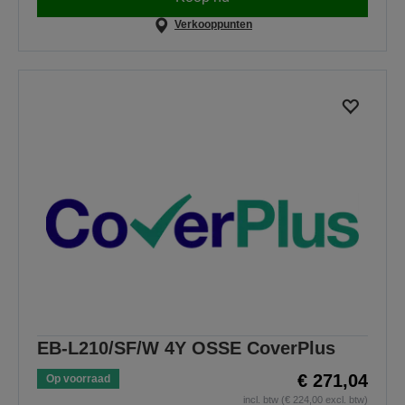
Verkooppunten
EB-L210/SF/W 4Y OSSE CoverPlus
€ 271,04
Op voorraad
incl. btw (€ 224,00 excl. btw)