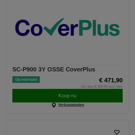
SC-P900 3Y OSSE CoverPlus
€ 471,90
Op voorraad
incl. btw (€ 390,00 excl. btw)
Koop nu
Verkooppunten