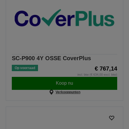
SC-P900 4Y OSSE CoverPlus
€ 767,14
Op voorraad
incl. btw (€ 634,00 excl. btw)
Koop nu
Verkooppunten