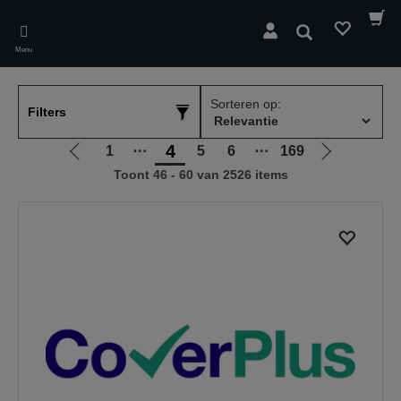
Skip
to
Zoeken
main
Menu
content
Sorteren op:
Filters
4
1
⋯
5
6
⋯
169
Ga
Ga
Toont 46 - 60 van 2526 items
naar
naar
vorige
de
pagina
volgende
pagina