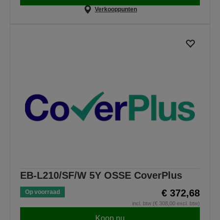
Verkooppunten
EB-L210/SF/W 5Y OSSE CoverPlus
€ 372,68
Op voorraad
incl. btw (€ 308,00 excl. btw)
Koop nu