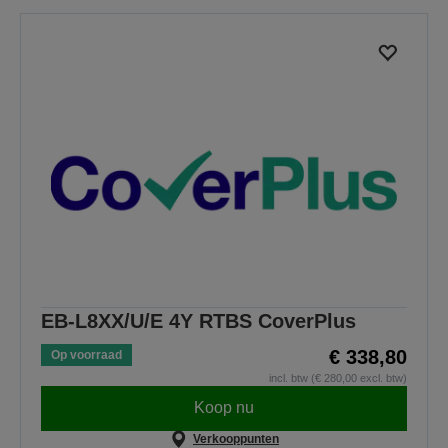
EB-L8XX/U/E 4Y RTBS CoverPlus
€ 338,80
Op voorraad
incl. btw (€ 280,00 excl. btw)
Koop nu
Verkooppunten