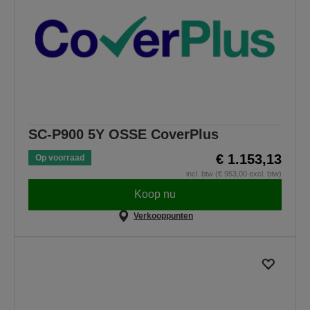
SC-P900 5Y OSSE CoverPlus
€ 1.153,13
Op voorraad
incl. btw (€ 953,00 excl. btw)
Koop nu
Verkooppunten