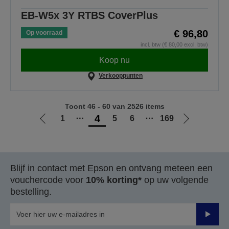
EB-W5x 3Y RTBS CoverPlus
€ 96,80
Op voorraad
incl. btw (€ 80,00 excl. btw)
Koop nu
Verkooppunten
Toont 46 - 60 van 2526 items
4
1
⋯
5
6
⋯
169
Ga
Ga
naar
naar
vorige
de
pagina
volgende
Blijf in contact met Epson en ontvang meteen een
pagina
vouchercode voor
10% korting*
op uw volgende
bestelling.
Verze