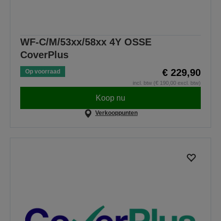
WF-C/M/53xx/58xx 4Y OSSE
CoverPlus
€ 229,90
Op voorraad
incl. btw (€ 190,00 excl. btw)
Koop nu
Verkooppunten