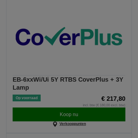
EB-6xxWi/Ui 5Y RTBS CoverPlus + 3Y
Lamp
€ 217,80
Op voorraad
incl. btw (€ 180,00 excl. btw)
Koop nu
Verkooppunten