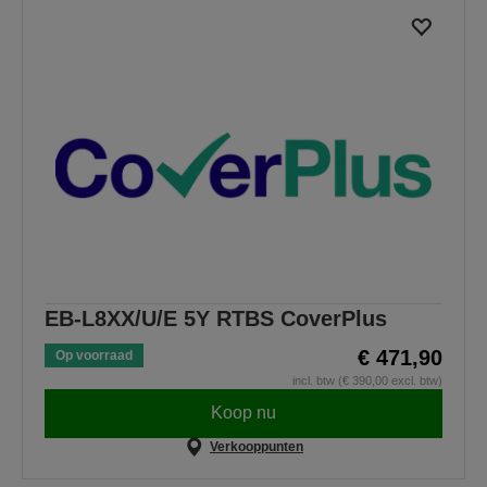
EB-L8XX/U/E 5Y RTBS CoverPlus
€ 471,90
Op voorraad
incl. btw (€ 390,00 excl. btw)
Koop nu
Verkooppunten