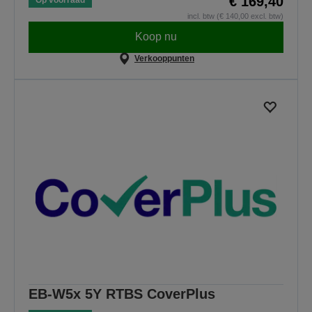
€ 169,40
incl. btw (€ 140,00 excl. btw)
Koop nu
Verkooppunten
EB-W5x 5Y RTBS CoverPlus