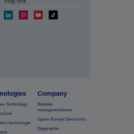
Volg ons
nden
nologies
Company
ee Technology
Website
managementteam
onCore
Epson Europe Electronics
iezo-technologie
Digigraphie
ieve