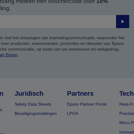
 ontvang meteen een vouchercode voor
10%
ing.
Verze
 in met het ontvangen van marketingcommunicatie, waaronder het
, over producten, evenementen, promoties en diensten van Epson
ische communicatie, op basis van uw voorkeuren en webgedrag,
van Epson
.
n
Juridisch
Partners
Tech
Safety Data Sheets
Epson Partner Portal
Heat-Fr
en
Beveiligingsmeldingen
LPGA
Precisi
Micro P
Innovat
en