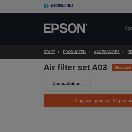
Skip
NEDERLANDS
to
main
content
VOO
START
PRODUCTEN
ACCESSOIRES
P
Air filter set A03
Stopgezet
Compatibiliteit
Stopgezet product - Dit produc