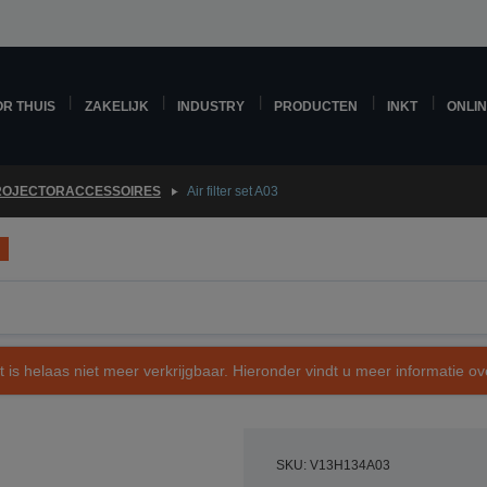
R THUIS
ZAKELIJK
INDUSTRY
PRODUCTEN
INKT
ONLI
ROJECTORACCESSOIRES
Air filter set A03
t is helaas niet meer verkrijgbaar. Hieronder vindt u meer informatie 
SKU: V13H134A03